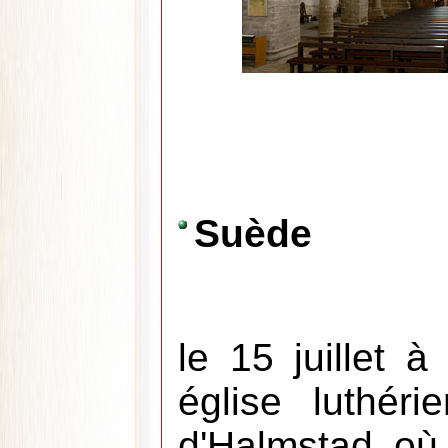
Suède
le 15 juillet 
église luthér
d'Halmstad où 