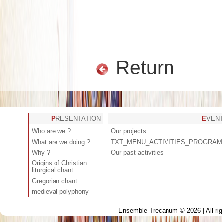
Return
PRESENTATION
EVEN
Who are we ?
Our projects
What are we doing ?
TXT_MENU_ACTIVITIES_PROGRA
Why ?
Our past activities
Origins of Christian
liturgical chant
Gregorian chant
medieval polyphony
Ensemble Trecanum © 2026 | All ri